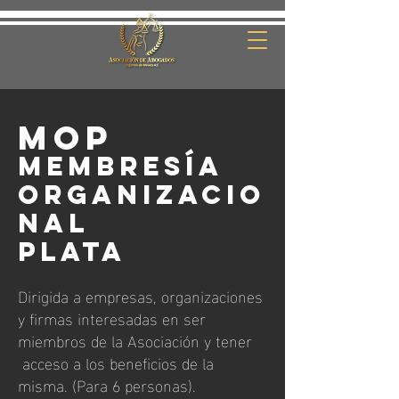
MOP
Membresía
Organizacio
nal
Plata
Dirigida a empresas, organizaciones
y firmas interesadas en ser
miembros de la Asociación y tener
acceso a los beneficios de la
misma. (Para 6 personas).