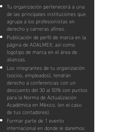
Tu organización pertenecerá a una
de las principales instituciones que
agrupa a los profesionistas en
derecho y carreras afines.
Publicación de perfil de marca en la
página de ADALMEX; así como
logotipo de marca en el área de
alianzas.
Los integrantes de tu organización
(socios, empleados), tendrán
derecho a conferencias con un
descuento del 30 al 50% con puntos
para la Norma de Actualización
Académica en México, (en el caso
de tus contadores).
Formar parte de 1 evento
internacional en donde le daremos