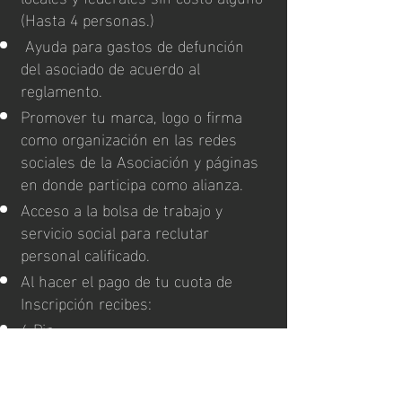
(Hasta 4 personas.)
Ayuda para gastos de defunción
del asociado de acuerdo al
reglamento.
Promover tu marca, logo o firma
como organización en las redes
sociales de la Asociación y páginas
en donde participa como alianza.
Acceso a la bolsa de trabajo y
servicio social para reclutar
personal calificado.
Al hacer el pago de tu cuota de
Inscripción recibes:
6 Pin.
6 Bolígrafos .
6 Nombramiento como asociado.